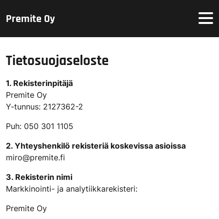
Hyppää sisältöön
Premite Oy
Tietosuojaseloste
1. Rekisterinpitäjä
Premite Oy
Y-tunnus: 2127362-2
Puh: 050 301 1105
2. Yhteyshenkilö rekisteriä koskevissa asioissa
miro@premite.fi
3. Rekisterin nimi
Markkinointi- ja analytiikkarekisteri:
Premite Oy