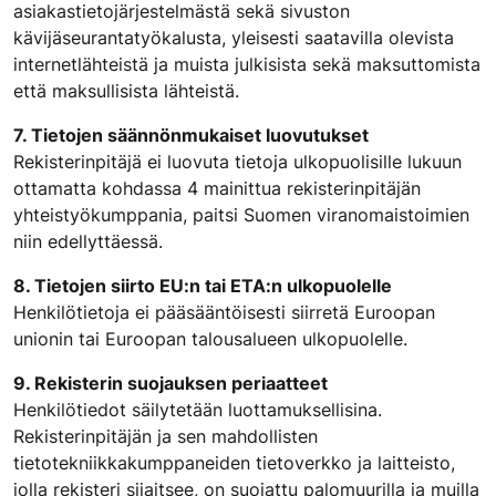
asiakastietojärjestelmästä sekä sivuston
kävijäseurantatyökalusta, yleisesti saatavilla olevista
internetlähteistä ja muista julkisista sekä maksuttomista
että maksullisista lähteistä.
7. Tietojen säännönmukaiset luovutukset
Rekisterinpitäjä ei luovuta tietoja ulkopuolisille lukuun
ottamatta kohdassa 4 mainittua rekisterinpitäjän
yhteistyökumppania, paitsi Suomen viranomaistoimien
niin edellyttäessä.
8. Tietojen siirto EU:n tai ETA:n ulkopuolelle
Henkilötietoja ei pääsääntöisesti siirretä Euroopan
unionin tai Euroopan talousalueen ulkopuolelle.
9. Rekisterin suojauksen periaatteet
Henkilötiedot säilytetään luottamuksellisina.
Rekisterinpitäjän ja sen mahdollisten
tietotekniikkakumppaneiden tietoverkko ja laitteisto,
jolla rekisteri sijaitsee, on suojattu palomuurilla ja muilla